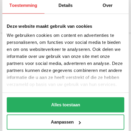
Toestemming
Details
Over
€ 13,95
€ 23,95
Incl. btw
Incl. btw
€ 11,53 Excl. btw
€ 19,79 Excl. btw
Deze website maakt gebruik van cookies
We gebruiken cookies om content en advertenties te
personaliseren, om functies voor social media te bieden
en om ons websiteverkeer te analyseren. Ook delen we
informatie over uw gebruik van onze site met onze
partners voor social media, adverteren en analyse. Deze
partners kunnen deze gegevens combineren met andere
informatie die u aan ze heeft verstrekt of die ze hebben
verzameld op basis van uw gebruik van hun services.
RAM Mount GDS®
RAM Mount Pod™ I
Modular Hardwire
Voertuigmontage met 18"
Charger Female USB
Aluminium Staaf en
RAM-GDS-CHARGE-
Diamantplaat Basis
Alles toestaan
V71BU
€ 69,95
Incl. btw
€ 72,95
Incl. btw
€ 57,81 Excl. btw
€ 60,29 Excl. btw
Aanpassen