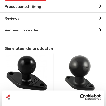
Productomschrijving
Reviews
Verzendinformatie
Gerelateerde producten
RAM Mount B-Kogel (25
RAM Mount RAM-238U C-
mm) Diamant Basis
Kogel diamond base
Aluminium - RAM-B-238U