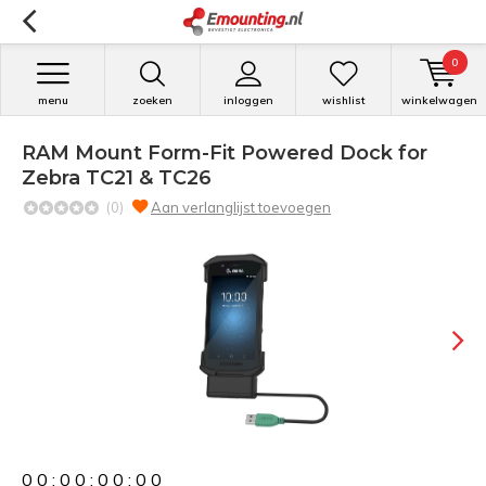
0
menu
zoeken
inloggen
wishlist
winkelwagen
RAM Mount Form-Fit Powered Dock for
Zebra TC21 & TC26
(0)
Aan verlanglijst toevoegen
0
0
:
0
0
:
0
0
:
0
0