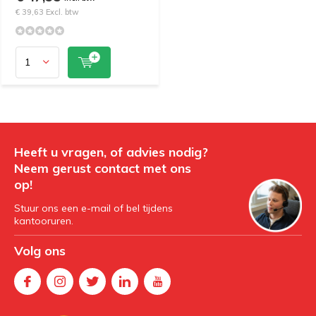
€ 39,63 Excl. btw
Heeft u vragen, of advies nodig?
Neem gerust contact met ons
op!
Stuur ons een e-mail of bel tijdens
kantooruren.
Volg ons