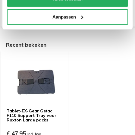
€ 349,-
€ 285,-
Incl. btw
Incl. btw
€ 288,43 Excl. btw
€ 235,54 Excl. btw
Aanpassen
Recent bekeken
Tablet-EX-Gear Getac
F110 Support Tray voor
Ruxton Large packs
€ 47,95
Incl. btw