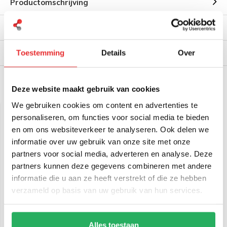
Productomschrijving
Reviews
Verzendinformatie
Toestemming
Details
Over
Deze website maakt gebruik van cookies
Gerelateerde producten
We gebruiken cookies om content en advertenties te
personaliseren, om functies voor social media te bieden
en om ons websiteverkeer te analyseren. Ook delen we
informatie over uw gebruik van onze site met onze
partners voor social media, adverteren en analyse. Deze
partners kunnen deze gegevens combineren met andere
informatie die u aan ze heeft verstrekt of die ze hebben
verzameld op basis van uw gebruik van hun services.
Tablet-EX-Gear Ruxton
Tablet-EX-Gear Ruxton
high visibility Tablet Pack
Tablet Pack Large
Large
Alles toestaan