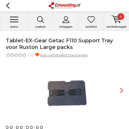
0
menu
zoeken
inloggen
wishlist
winkelwagen
Tablet-EX-Gear Getac F110 Support Tray
voor Ruxton Large packs
(0)
Aan verlanglijst toevoegen
0
0
:
0
0
:
0
0
:
0
0