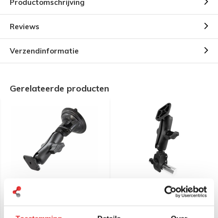
Productomschrijving
Reviews
Verzendinformatie
Gerelateerde producten
RAM Mount Zuignap
RAM Mount Small Tough-
combinatie montageset
Claw™ klem composiet set
B-kogel