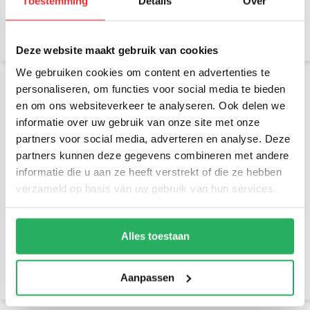
Toestemming
Details
Over
€ 59,95
€ 68,95
Incl. btw
Incl. btw
€ 49,55 Excl. btw
€ 56,98 Excl. btw
Deze website maakt gebruik van cookies
We gebruiken cookies om content en advertenties te
personaliseren, om functies voor social media te bieden
en om ons websiteverkeer te analyseren. Ook delen we
informatie over uw gebruik van onze site met onze
partners voor social media, adverteren en analyse. Deze
partners kunnen deze gegevens combineren met andere
informatie die u aan ze heeft verstrekt of die ze hebben
verzameld op basis van uw gebruik van hun services.
RAM Mount Twist Lock
RAM Mount Plakkogel +
compacte zuignapset
korte klemhouder set
RAP-B-166-2U
Alles toestaan
€ 39,95
€ 42,95
Incl. btw
Incl. btw
€ 33,02 Excl. btw
€ 35,50 Excl. btw
Aanpassen