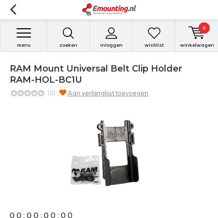
0
menu
zoeken
inloggen
wishlist
winkelwagen
RAM Mount Universal Belt Clip Holder
RAM-HOL-BC1U
(0)
Aan verlanglijst toevoegen
0
0
:
0
0
:
0
0
:
0
0