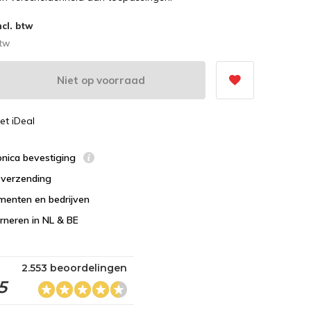
ncl. btw
btw
Niet op voorraad
et iDeal
ronica bevestiging
s verzending
menten en bedrijven
urneren in NL & BE
2.553 beoordelingen
5