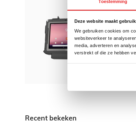
Toestemming
Dit 
RAM 
Deze website maakt gebruik
Z10
We gebruiken cookies om cont
websiteverkeer te analyseren
media, adverteren en analys
verstrekt of die ze hebben v
€ 219
Recent bekeken