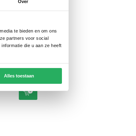
Over
5 inch
RAM Mount GDS®
 media te bieden en om ons
C-kogel
10-32VDC Input
ze partners voor social
er RAM-
(12VDC Output)
Hardwire Charger
nformatie die u aan ze heeft
with Male DC 5.5mm
l. btw
RAM-GDS-CHARGE-
V10U
€ 71,95
Incl. btw
€ 59,46 Excl. btw
Alles toestaan