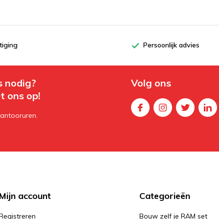
tiging
Persoonlijk advies
s nodig?
Volg ons
t ons op!
kantooruren.
Mijn account
Categorieën
Registreren
Bouw zelf je RAM set