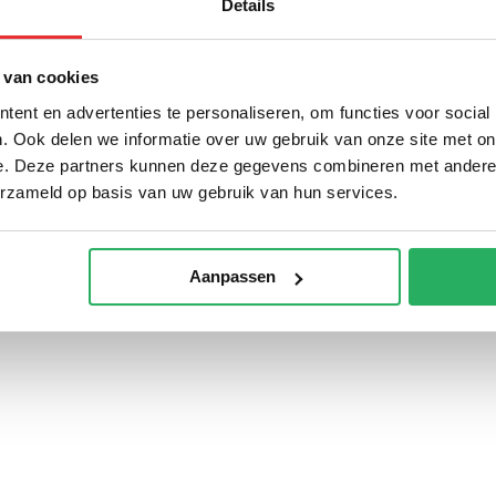
Details
wordt 'm!
Mount Houder voor Getac
 van cookies
RAM Mount 2.
ent en advertenties te personaliseren, om functies voor social
buisklem set 
(0)
. Ook delen we informatie over uw gebruik van onze site met on
en klemhoud
101U-247-25
e. Deze partners kunnen deze gegevens combineren met andere i
€ 104,95
Inc
erzameld op basis van uw gebruik van hun services.
,-
Niet op voorraad
€ 86,74 Excl. btw
Aanpassen