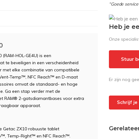
“Goede service 
Heb je e
Onze speciali
0
 (RAM-HOL-GE4U) is een
Stuur b
t te beveiligen in een verscheidenheid
 met elke combinatie van compatibele
 Vent-Temp™, NFC Reach™ en D-maat
Er zijn nog ge
cessoires omvat de standaard- en hoge
le. Ga een stap verder met de
 met RAM® 2-gatsdiamantbases voor extra
Schrijf j
draagbaar apparaat.
Gerelatee
e Getac ZX10 robuuste tablet
p™, Temp-Right™ en NFC Reach™.