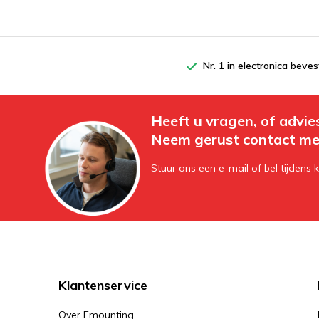
Nr. 1 in electronica beves
Heeft u vragen, of advie
Neem gerust contact me
Stuur ons een e-mail of bel tijdens 
Klantenservice
Over Emounting