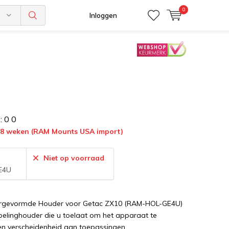
0
n
Inloggen
:
0
0
7-8 weken (RAM Mounts USA import)
:
Niet op voorraad
E4U
gevormde Houder voor Getac ZX10 (RAM-HOL-GE4U)
pelinghouder die u toelaat om het apparaat te
een verscheidenheid aan toepassingen.