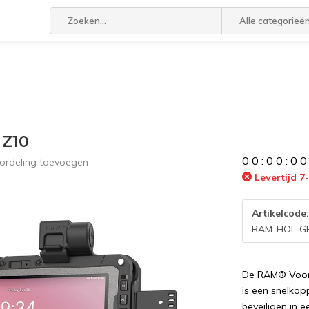
Alle categorieë
 Z10
0
0
:
0
0
:
0
0
ordeling toevoegen
Levertijd 
Artikelcode
RAM-HOL-G
De RAM® Voor
is een snelkop
beveiligen in 