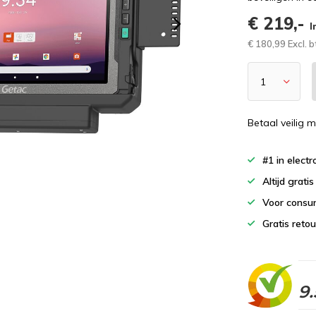
€ 219,-
I
€ 180,99 Excl. 
Betaal veilig m
#1 in elect
Altijd grati
Voor consu
Gratis reto
9.