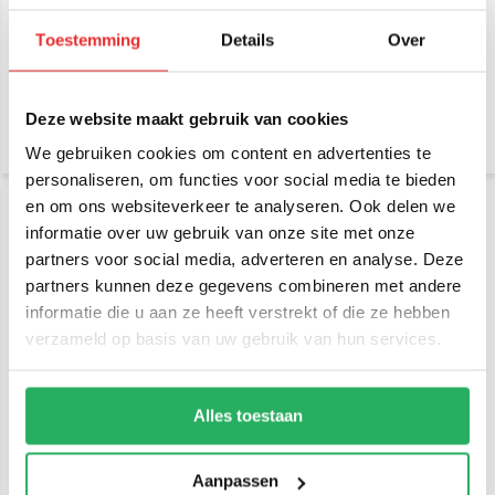
Rokform iPhone 16
Rokform Magnetic
schermbeschermer van
Windshield Suction
gehard glas (2 stuks)
Mount, MagSafe
Toestemming
Details
Over
compatibel
€ 24,95
€ 64,95
Incl. btw
Incl. btw
€ 20,62 Excl. btw
€ 53,68 Excl. btw
Deze website maakt gebruik van cookies
We gebruiken cookies om content en advertenties te
personaliseren, om functies voor social media te bieden
en om ons websiteverkeer te analyseren. Ook delen we
informatie over uw gebruik van onze site met onze
partners voor social media, adverteren en analyse. Deze
partners kunnen deze gegevens combineren met andere
informatie die u aan ze heeft verstrekt of die ze hebben
verzameld op basis van uw gebruik van hun services.
Rokform Dual Magnet
Rokform Sport Ring –
Swivel Mount - MagSafe®
Magnet Powered Phone
Alles toestaan
Compatible
Ring Stand Grip
€ 49,95
€ 39,95
Incl. btw
Incl. btw
Aanpassen
€ 41,28 Excl. btw
€ 33,02 Excl. btw