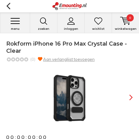
0
menu
zoeken
inloggen
wishlist
winkelwagen
Rokform iPhone 16 Pro Max Crystal Case -
Clear
(0)
Aan verlanglijst toevoegen
0
0
:
0
0
:
0
0
:
0
0