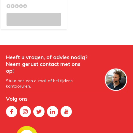
Heeft u vragen, of advies nodig?
Neem gerust contact met ons
op!
Stuur ons een e-mail of bel tijdens
kantooruren.
Volg ons