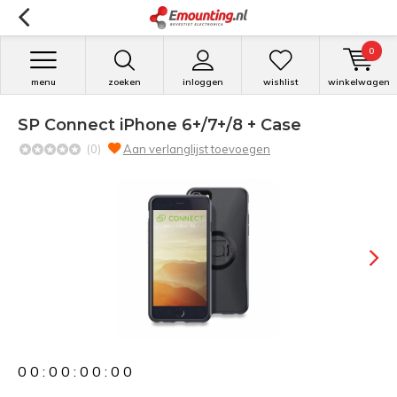
0
menu
zoeken
inloggen
wishlist
winkelwagen
SP Connect iPhone 6+/7+/8 + Case
(0)
Aan verlanglijst toevoegen
0
0
:
0
0
:
0
0
:
0
0