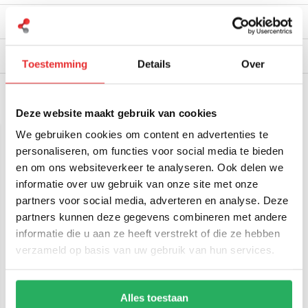
Reviews
Verzendinformatie
Toestemming
Details
Over
Gerelateerde producten
Deze website maakt gebruik van cookies
We gebruiken cookies om content en advertenties te
personaliseren, om functies voor social media te bieden
en om ons websiteverkeer te analyseren. Ook delen we
informatie over uw gebruik van onze site met onze
partners voor social media, adverteren en analyse. Deze
partners kunnen deze gegevens combineren met andere
informatie die u aan ze heeft verstrekt of die ze hebben
SP Connect Motor en
verzameld op basis van uw gebruik van hun services.
Scooter Mirror Mount
€ 31,95
Alles toestaan
Incl. btw