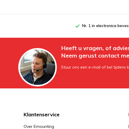
Nr. 1 in electronica beves
Heeft u vragen, of advie
Neem gerust contact me
Stuur ons een e-mail of bel tijdens 
Klantenservice
Over Emounting