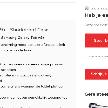
Heb je e
Onze speciali
A9+ - Shockproof Case
 je Samsung Galaxy Tab A9+
Stuur b
escherming maar ook extra functionaliteit
andige schouderband.
Er zijn nog ge
 en siliconen voor een stevige pasvorm
 schokken.
Schrijf j
sorptie en impactbestendigheid,
l.
camera lens wanneer de tablet plat op
Gerelatee
openingen geven gemakkelijk toegang tot