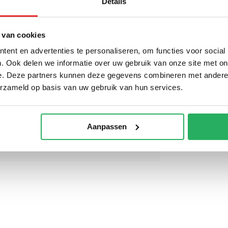
Details
wordt 'm!
 van cookies
ent en advertenties te personaliseren, om functies voor social
in Case Samsung Galaxy
. Ook delen we informatie over uw gebruik van onze site met on
9+ - Shockproof Case
e. Deze partners kunnen deze gegevens combineren met andere i
(0)
erzameld op basis van uw gebruik van hun services.
,95
Niet op voorraad
Aanpassen