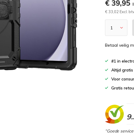
€ 39,95
€ 33,02 Excl. b
Betaal veilig m
#1 in elect
Altijd grati
Voor consu
Gratis reto
9.
“Goede service 