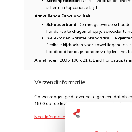
Screenprotector:
De PET voorruit beschermt
scherm in topconditie blijft.
Aanvullende Functionaliteit
Schouderband:
De meegeleverde schouderb
handsfree te dragen of op je schouder te h
360-Graden Rotatie Standaard:
De geïnteg
flexibele kijkhoeken voor zowel liggend als
handband houdt je handen vrij tijdens het be
Afmetingen
: 280 x 190 x 21 (31 incl handstrap) m
Verzendinformatie
Op werkdagen geldt over het algemeen dat als een
16:00 dat de levering de volgende dag plaatsvindt
Meer informatie