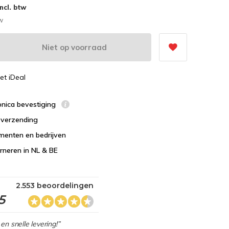
Incl. btw
tw
Niet op voorraad
et iDeal
ronica bevestiging
s verzending
menten en bedrijven
urneren in NL & BE
2.553 beoordelingen
5
en snelle levering!”