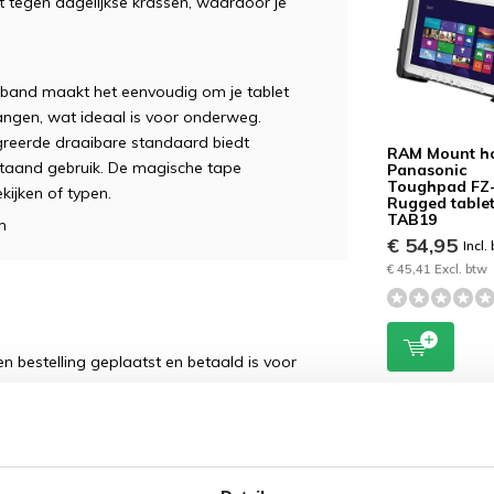
 tegen dagelijkse krassen, waardoor je
and maakt het eenvoudig om je tablet
angen, wat ideaal is voor onderweg.
reerde draaibare standaard biedt
RAM Mount h
 staand gebruik. De magische tape
Panasonic
Toughpad FZ
kijken of typen.
Rugged table
TAB19
m
€ 54,95
Incl.
€ 45,41 Excl. btw
 bestelling geplaatst en betaald is voor
.