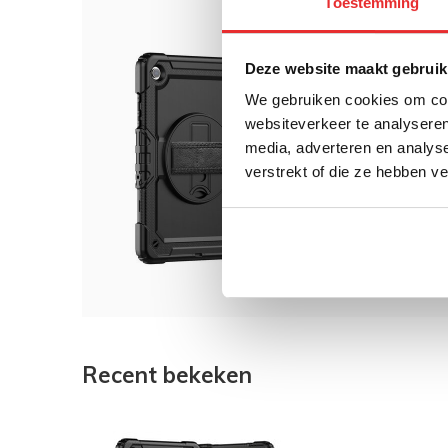
Toestemming
Dit 
Deze website maakt gebruik
We gebruiken cookies om cont
Just 
websiteverkeer te analyseren
Tab A
media, adverteren en analys
verstrekt of die ze hebben v
€ 39
Recent bekeken