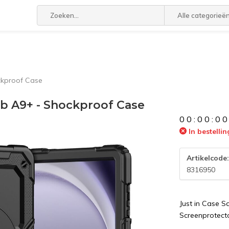
Alle categorieë
ckproof Case
ab A9+ - Shockproof Case
0
0
:
0
0
:
0
0
In bestellin
Artikelcode
8316950
Just in Case 
Screenprotecto