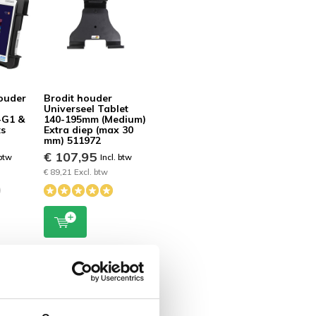
ouder
Brodit houder
Universeel Tablet
-G1 &
140-195mm (Medium)
ts
Extra diep (max 30
mm) 511972
€ 107,95
 btw
Incl. btw
€ 89,21 Excl. btw