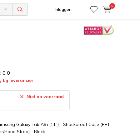
0
n
Inloggen
:
0
0
g bij leverancier
:
Niet op voorraad
Samsung Galaxy Tab A9+(11") - Shockproof Case (PET
r/Hand Strap) - Black