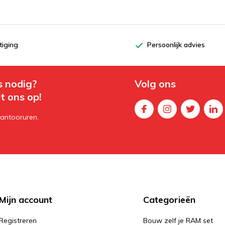
tiging
Persoonlijk advies
s nodig?
Volg ons
t ons op!
kantooruren.
Mijn account
Categorieën
Registreren
Bouw zelf je RAM set