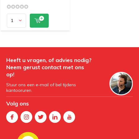
Heeft u vragen, of advies nodig?
Neem gerust contact met ons
op!
Stuur ons een e-mail of bel tijdens
kantooruren.
Volg ons