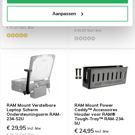
Powered Dock voor
Dock voor Samsung Tab
Samsung Tab Active3,
Active4/5 Pro & Tab Active
Active5
Pro met USB-C RAM-HOL-
Aanpassen
SAM52CPU
€ 109,95
Incl. btw
€ 109,95
Incl. btw
€ 90,87 Excl. btw
€ 90,87 Excl. btw
RAM Mount Verstelbare
RAM Mount Power
Laptop Scherm
Caddy™ Accessoires
Ondersteuningsarm RAM-
Houder voor RAM®
234-S2U
Tough-Tray™ RAM-234-
5U
€ 29,95
Incl. btw
€ 24,95
Incl. btw
€ 24,75 Excl. btw