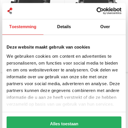
Toestemming
Details
Over
RAM Mount X-Grip
RAM Mount X-Grip 12-13
Universal 9-11" Tablet
inch Tablet Houder
Houder UN9U
UN11U
Deze website maakt gebruik van cookies
€ 119,95
€ 139,95
Incl. btw
Incl. btw
€ 99,13 Excl. btw
€ 115,66 Excl. btw
We gebruiken cookies om content en advertenties te
personaliseren, om functies voor social media te bieden
en om ons websiteverkeer te analyseren. Ook delen we
informatie over uw gebruik van onze site met onze
partners voor social media, adverteren en analyse. Deze
partners kunnen deze gegevens combineren met andere
informatie die u aan ze heeft verstrekt of die ze hebben
verzameld op basis van uw gebruik van hun services.
Alles toestaan
RAM Mount USB-C
RAM Mount Powered