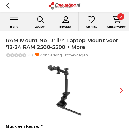
0
menu
zoeken
inloggen
wishlist
winkelwagen
RAM Mount No-Drill™ Laptop Mount voor
'12-24 RAM 2500-5500 + More
(0)
Aan verlanglijst toevoegen
Maak een keuze:
*