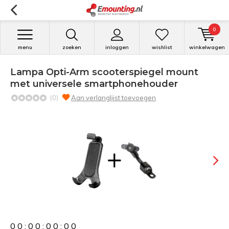
0
menu
zoeken
inloggen
wishlist
winkelwagen
Lampa Opti-Arm scooterspiegel mount
met universele smartphonehouder
(0)
Aan verlanglijst toevoegen
0
0
:
0
0
:
0
0
:
0
0