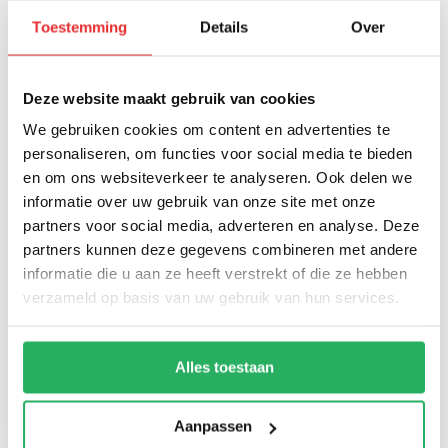
USB Fix Trek Double smartphone
motorlader met stangmontage
Toestemming
Details
Over
Deze website maakt gebruik van cookies
We gebruiken cookies om content en advertenties te
personaliseren, om functies voor social media te bieden
USB Fix Trek sets
en om ons websiteverkeer te analyseren. Ook delen we
TIP!
38828
informatie over uw gebruik van onze site met onze
USB Fix Trek Double smartphone
partners voor social media, adverteren en analyse. Deze
motorlader met stangmontage
partners kunnen deze gegevens combineren met andere
informatie die u aan ze heeft verstrekt of die ze hebben
€ 91,90
verzameld op basis van uw gebruik van hun services.
Normaal:
€ 3,70
Je bespaart:
(4% Korting)
Totaalbedrag:
€ 88,21
Alles toestaan
Niet op voorraad
Aanpassen