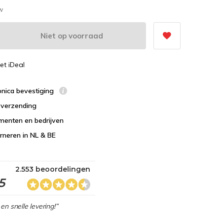
tw
Niet op voorraad
et iDeal
ronica bevestiging
s verzending
menten en bedrijven
urneren in NL & BE
2.553 beoordelingen
5
en snelle levering!”