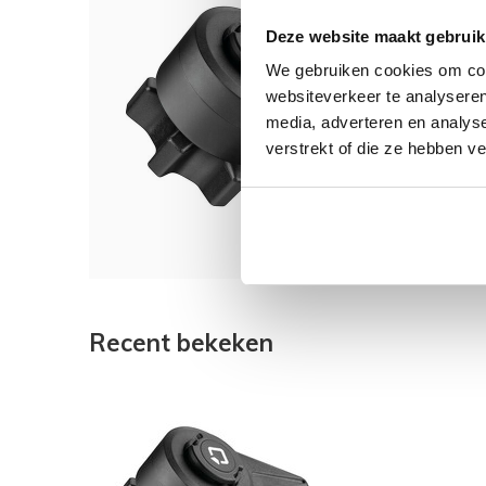
Dit 
Deze website maakt gebruik
Lampa
We gebruiken cookies om cont
Damp
websiteverkeer te analyseren
media, adverteren en analys
verstrekt of die ze hebben v
€ 21
Recent bekeken