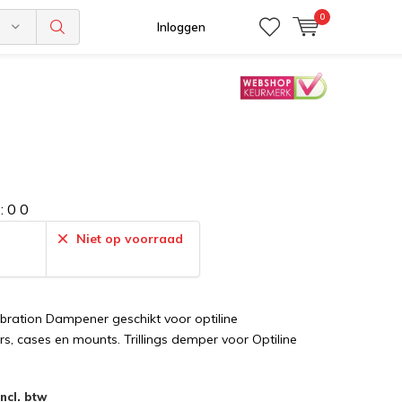
0
n
Inloggen
:
0
0
:
Niet op voorraad
Vibration Dampener geschikt voor optiline
s, cases en mounts. Trillings demper voor Optiline
Incl. btw