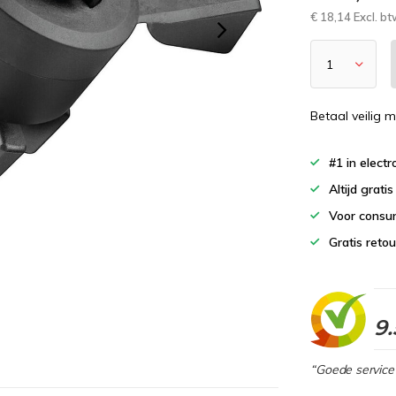
€ 18,14 Excl. b
Betaal veilig m
#1 in elect
Altijd grati
Voor consu
Gratis reto
9.
“Goede service 