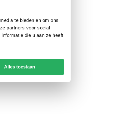
 media te bieden en om ons
Opti
Lampa Titan Opti
bare
stuurpen, motorvork
ze partners voor social
ele
stuurpen
nformatie die u aan ze heeft
ing
bevestiging
€ 43,95
 btw
Incl. btw
€ 36,32 Excl. btw
Alles toestaan