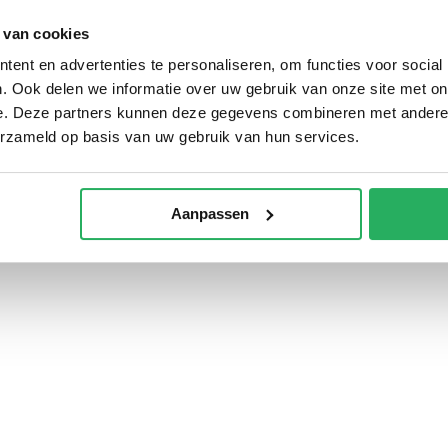
wordt 'm!
 van cookies
 Optiline Anti Vibration
ent en advertenties te personaliseren, om functies voor social
ener
Lampa Titan 
Strap, verstel
. Ook delen we informatie over uw gebruik van onze site met on
multifunction
(0)
e. Deze partners kunnen deze gegevens combineren met andere i
stuurbevestig
erzameld op basis van uw gebruik van hun services.
€ 41,95
Incl.
€ 34,67 Excl. btw
,95
Niet op voorraad
Aanpassen