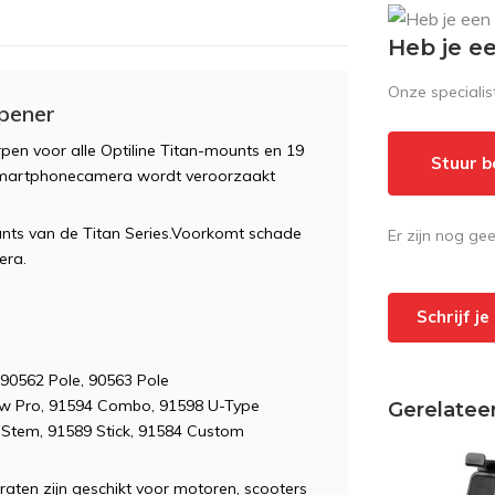
Heb je e
Onze speciali
pener
rpen voor alle Optiline Titan-mounts en 19
Stuur b
smartphonecamera wordt veroorzaakt
unts van de Titan Series.Voorkomt schade
Er zijn nog ge
era.
Schrijf j
 90562 Pole, 90563 Pole
rew Pro, 91594 Combo, 91598 U-Type
Gerelatee
 Stem, 91589 Stick, 91584 Custom
aten zijn geschikt voor motoren, scooters