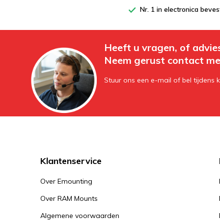
Nr. 1 in electronica beves
Heeft u vragen, of advie
Neem gerust contact me
Stuur ons een e-mail of bel tijdens 
Klantenservice
Over Emounting
Over RAM Mounts
Algemene voorwaarden