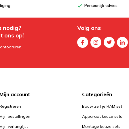
tiging
Persoonlijk advies
s nodig?
Volg ons
t ons op!
kantooruren.
Mijn account
Categorieën
Registreren
Bouw zelf je RAM set
Mijn bestellingen
Apparaat keuze sets
Mijn verlanglijst
Montage keuze sets