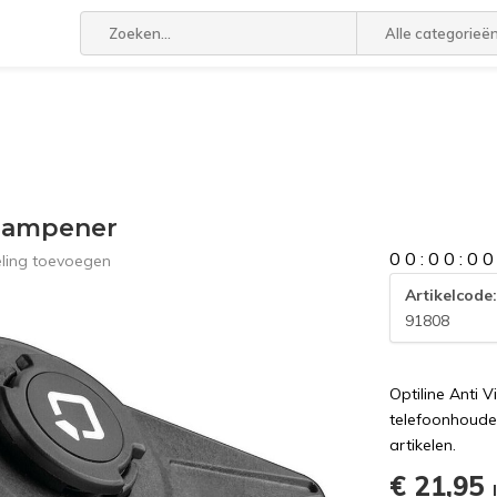
Alle categorieë
 Dampener
0
0
:
0
0
:
0
0
eling toevoegen
Artikelcode
91808
Optiline Anti 
telefoonhouder
artikelen.
€ 21,95