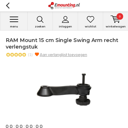
0
menu
zoeken
inloggen
wishlist
winkelwagen
RAM Mount 15 cm Single Swing Arm recht
verlengstuk
(1)
Aan verlanglijst toevoegen
0
0
:
0
0
:
0
0
:
0
0