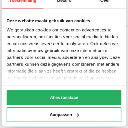
Toestemming
Details
Over
€ 399,-
€ 329,-
Incl. btw
Incl. btw
€ 329,75 Excl. btw
€ 271,90 Excl. btw
Deze website maakt gebruik van cookies
We gebruiken cookies om content en advertenties te
personaliseren, om functies voor social media te bieden
en om ons websiteverkeer te analyseren. Ook delen we
informatie over uw gebruik van onze site met onze
partners voor social media, adverteren en analyse. Deze
partners kunnen deze gegevens combineren met andere
informatie die u aan ze heeft verstrekt of die ze hebben
verzameld op basis van uw gebruik van hun services.
RAM Mount Double Swing
RAM Mount Tilt-N-Turn™
Arm with 8" Male RAM-VP-
90 Degree Bracket RAM-
SW1-8NB
VB-TNT90
Alles toestaan
€ 179,-
€ 59,95
Incl. btw
Incl. btw
€ 147,93 Excl. btw
€ 49,55 Excl. btw
Aanpassen