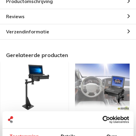
Productomschrijving
Reviews
Verzendinformatie
Gerelateerde producten
RAM Mount Double
RAM Mount Double
Swingarm voor laptop
Swingarm laptop set
montage RAM-VBD-122-
werkhoogte max 43 cm
SW1