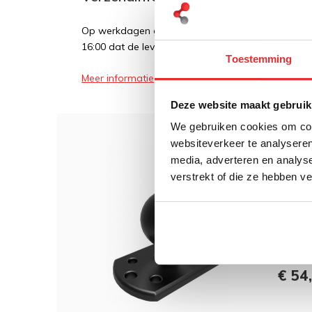
Op werkdagen geldt over het algemeen dat als een
16:00 dat de levering de volgende dag plaatsvindt
Toestemming
Meer informatie
Deze website maakt gebruik
We gebruiken cookies om cont
websiteverkeer te analyseren
Dit 
media, adverteren en analys
verstrekt of die ze hebben v
RAM M
Base 
€ 54