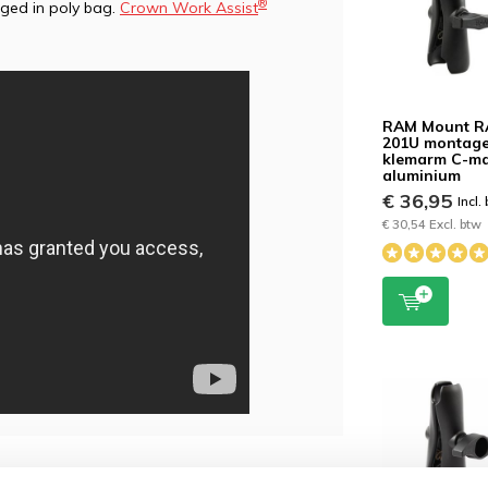
®
aged in poly bag.
Crown Work Assist
RAM Mount R
201U montag
klemarm C-m
aluminium
€ 36,95
Incl.
€ 30,54 Excl. btw