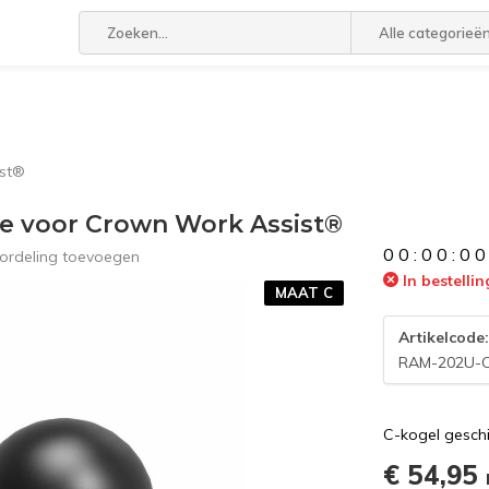
Alle categorieë
ist®
se voor Crown Work Assist®
0
0
:
0
0
:
0
0
ordeling toevoegen
In bestellin
MAAT C
Artikelcode
RAM-202U-
C-kogel gesch
€ 54,95