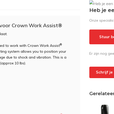
Heb je e
Onze speciali
 voor Crown Work Assist®
laat.
Stuur b
®
ned to work with Crown Work Assist
ing system allows you to position your
Er zijn nog ge
e due to shock and vibration. This is a
(approx 10 lbs).
Schrijf j
Gerelatee