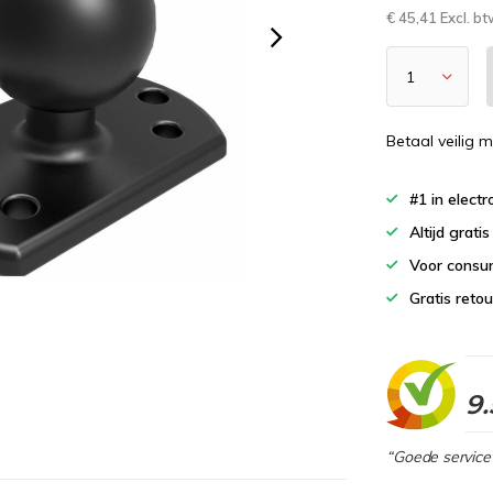
€ 45,41 Excl. b
Betaal veilig m
#1 in elect
Altijd grati
Voor consu
Gratis reto
9.
“Goede service 