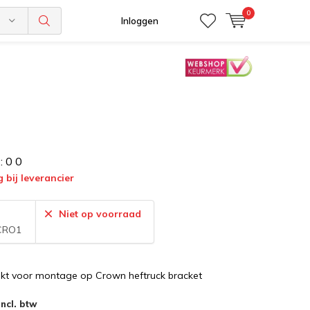
0
n
Inloggen
:
0
0
g bij leverancier
:
Niet op voorraad
CRO1
ikt voor montage op Crown heftruck bracket
Incl. btw