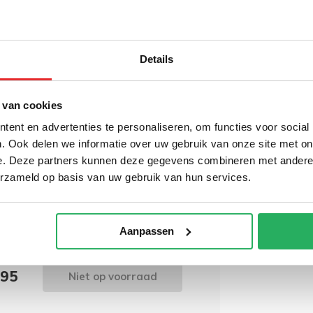
 bestelling geplaatst en betaald is voor
RAM Mount M
.
montage kle
met aluminiu
Details
draaiknop R
201MU
€ 72,95
Incl.
 van cookies
€ 60,29 Excl. btw
ent en advertenties te personaliseren, om functies voor social
. Ook delen we informatie over uw gebruik van onze site met on
wordt 'm!
e. Deze partners kunnen deze gegevens combineren met andere i
erzameld op basis van uw gebruik van hun services.
ount C-maat 1.5" Ball
voor Crown Work Assist®
(0)
Aanpassen
,95
Niet op voorraad