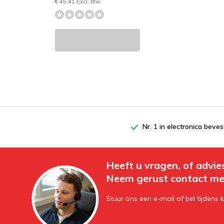
€ 45,41 Excl. btw
Nr. 1 in electronica beves
Heeft u vragen, of advie
Neem gerust contact me
Stuur ons een e-mail of bel tijdens 