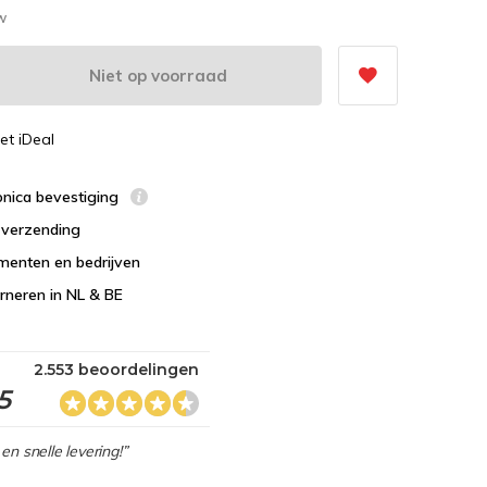
tw
Niet op voorraad
et iDeal
ronica bevestiging
s verzending
menten en bedrijven
urneren in NL & BE
2.553 beoordelingen
5
en snelle levering!”