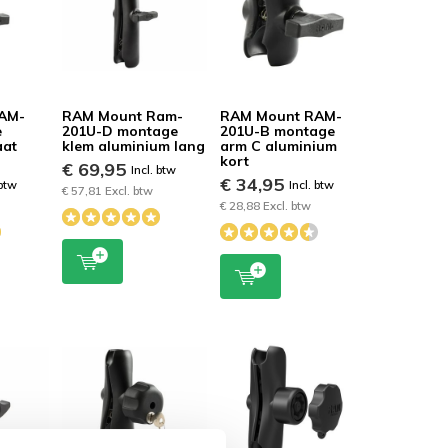
AM-
RAM Mount Ram-
RAM Mount RAM-
e
201U-D montage
201U-B montage
aat
klem aluminium lang
arm C aluminium
kort
€ 69,95
Incl. btw
€ 34,95
 btw
Incl. btw
€ 57,81 Excl. btw
€ 28,88 Excl. btw