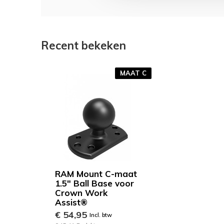
Recent bekeken
MAAT C
RAM Mount C-maat
1.5" Ball Base voor
Crown Work
Assist®
€ 54,95
Incl. btw