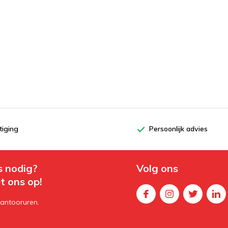
tiging
Persoonlijk advies
s nodig?
Volg ons
t ons op!
kantooruren.