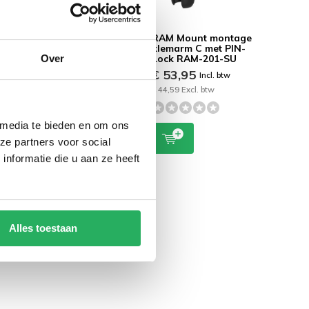
edium
RAM Mount C-maat
RAM Mount montage
marm
Klemarm anti-
klemarm C met PIN-
m
diefstal slot
Lock RAM-201-SU
Over
AM-
€ 84,95
€ 53,95
Incl. btw
Incl. btw
€ 70,21 Excl. btw
€ 44,59 Excl. btw
 btw
 media te bieden en om ons
ze partners voor social
nformatie die u aan ze heeft
Alles toestaan