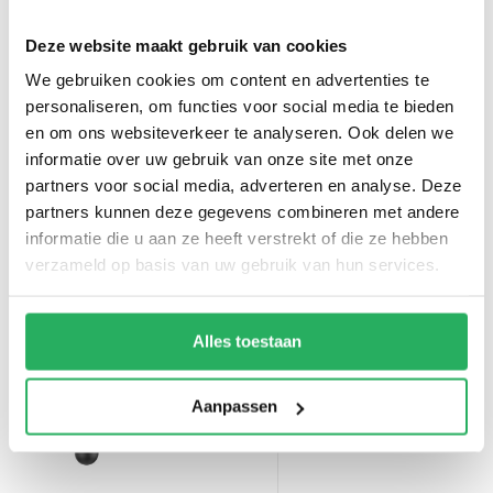
Totaalbedrag:
€ 111,16
Deze website maakt gebruik van cookies
Toevoegen aan winkelwagen
We gebruiken cookies om content en advertenties te
personaliseren, om functies voor social media te bieden
en om ons websiteverkeer te analyseren. Ook delen we
informatie over uw gebruik van onze site met onze
RAM Mount Torque™ 3/8" - 5/8"
partners voor social media, adverteren en analyse. Deze
Diameter Mini Rail Base with 1"
partners kunnen deze gegevens combineren met andere
Ball and X-Grip® for 7-8" Tablets
informatie die u aan ze heeft verstrekt of die ze hebben
verzameld op basis van uw gebruik van hun services.
Alles toestaan
Action Camera Adapter - GoPro
Mount - B-202U-GOP1
Aanpassen