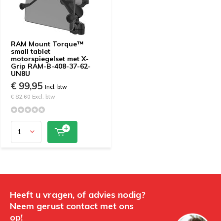
RAM Mount Torque™
small tablet
motorspiegelset met X-
Grip RAM-B-408-37-62-
UN8U
€ 99,95
Incl. btw
€ 82,60 Excl. btw
Heeft u vragen, of advies nodig?
Neem gerust contact met ons
op!