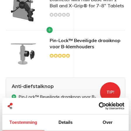
Ball and X-Grip® for 7-8" Tablets
Pin-Lock™ Beveiligde draaiknop
voor B-klemhouders
Anti-diefstalknop
TIP!
Pin-Lock™ Beveiligde draaiknop voor B-
klemhouders
€ 114,90
Normaal:
Toestemming
Details
Over
€ 3,74
Je bespaart:
(4% Korting)