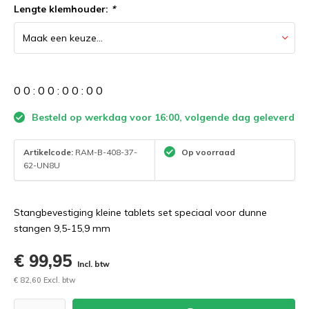
Lengte klemhouder:
*
0
0
:
0
0
:
0
0
:
0
0
Besteld op werkdag voor 16:00, volgende dag geleverd
Artikelcode:
RAM-B-408-37-
Op voorraad
62-UN8U
Stangbevestiging kleine tablets set speciaal voor dunne
stangen 9,5-15,9 mm
€ 99,95
Incl. btw
€ 82,60 Excl. btw