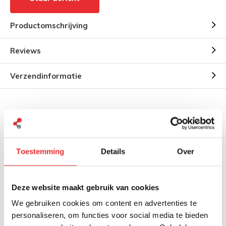
Productomschrijving
Reviews
Verzendinformatie
Gerelateerde producten
Toestemming
Details
Over
Deze website maakt gebruik van cookies
We gebruiken cookies om content en advertenties te
personaliseren, om functies voor social media te bieden
RAM Mount Small Tough-
RAM Mount Torque™ 28-
Claw™ B-Kogel RAP-B-
38 mm diameter