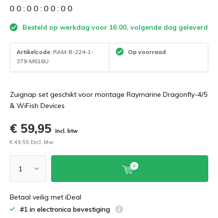
0
0
:
0
0
:
0
0
:
0
0
Besteld op werkdag voor 16:00, volgende dag geleverd
Artikelcode:
RAM-B-224-1-
Op voorraad
379-M616U
Zuignap set geschikt voor montage Raymarine Dragonfly-4/5
& WiFish Devices
€ 59,95
Incl. btw
€ 49,55 Excl. btw
Betaal veilig met iDeal
#1 in electronica bevestiging