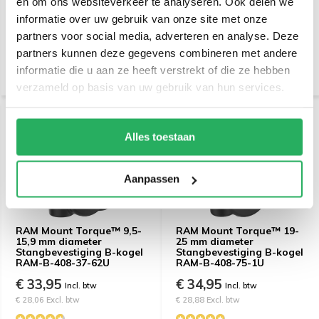
en om ons websiteverkeer te analyseren. Ook delen we
400U
Stangbevestiging B-kogel
RAM-B-408-112-15U
informatie over uw gebruik van onze site met onze
partners voor social media, adverteren en analyse. Deze
€ 46,95
€ 34,95
Incl. btw
Incl. btw
partners kunnen deze gegevens combineren met andere
€ 38,80 Excl. btw
€ 28,88 Excl. btw
informatie die u aan ze heeft verstrekt of die ze hebben
verzameld op basis van uw gebruik van hun services.
Alles toestaan
Aanpassen
RAM Mount Torque™ 9,5-
RAM Mount Torque™ 19-
15,9 mm diameter
25 mm diameter
Stangbevestiging B-kogel
Stangbevestiging B-kogel
RAM-B-408-37-62U
RAM-B-408-75-1U
€ 33,95
€ 34,95
Incl. btw
Incl. btw
€ 28,06 Excl. btw
€ 28,88 Excl. btw