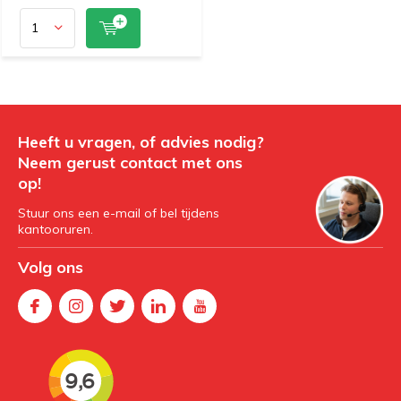
Heeft u vragen, of advies nodig?
Neem gerust contact met ons
op!
Stuur ons een e-mail of bel tijdens
kantooruren.
Volg ons