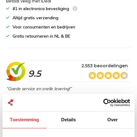
Betaal veilig met iDeal
#1 in electronica bevestiging
Altijd gratis verzending
Voor consumenten en bedrijven
Gratis retourneren in NL & BE
2.553 beoordelingen
9.5
“Goede service en snelle levering!”
Heb je een vraag over dit product?
Toestemming
Details
Over
Onze specialisten denken graag met je mee