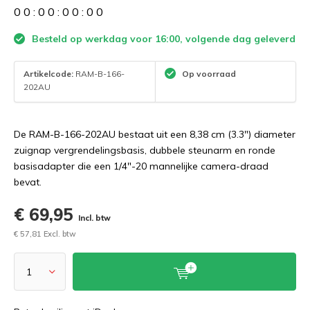
0
0
:
0
0
:
0
0
:
0
0
Besteld op werkdag voor 16:00, volgende dag geleverd
Artikelcode:
RAM-B-166-
Op voorraad
202AU
De RAM-B-166-202AU bestaat uit een 8,38 cm (3.3") diameter
zuignap vergrendelingsbasis, dubbele steunarm en ronde
basisadapter die een 1/4"-20 mannelijke camera-draad
bevat.
€ 69,95
Incl. btw
€ 57,81 Excl. btw