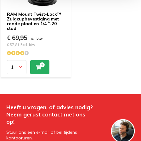
RAM Mount Twist-Lock™
Zuigcupbevestiging met
ronde plaat en 1/4 "-20
stud
€ 69,95
Incl. btw
€ 57,81 Excl. btw
Heeft u vragen, of advies nodig?
Neem gerust contact met ons
op!
Stuur ons een e-mail of bel tijdens
kantooruren.