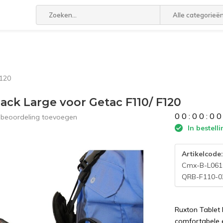
Alle categorieë
F120
ack Large voor Getac F110/ F120
0
0
:
0
0
:
0
0
 beoordeling toevoegen
In bestelli
Artikelcode
Cmx-B-L061
QRB-F110-0
Ruxton Tablet
comfortabele 