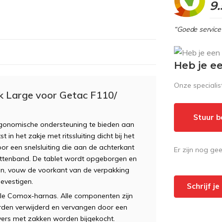
9.
“Goede service 
Heb je e
Onze speciali
k Large voor Getac F110/
Stuur b
onomische ondersteuning te bieden aan
 in het zakje met ritssluiting dicht bij het
or een snelsluiting die aan de achterkant
Er zijn nog ge
littenband. De tablet wordt opgeborgen en
open, vouw de voorkant van de verpakking
evestigen.
Schrijf j
ele Comox-harnas. Alle componenten zijn
rden verwijderd en vervangen door een
vers met zakken worden bijgekocht.