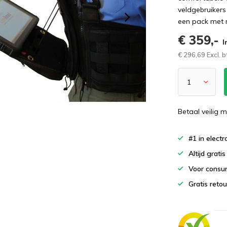
veldgebruikers
een pack met ri
€ 359,-
I
€ 296,69 Excl. 
Betaal veilig m
#1 in elect
Altijd grati
Voor consu
Gratis reto