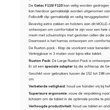
De
Getac F110/ F120
kan veilig worden gedragen m
kan hierdoor gemakkelijk worden uitgenomen vana
Fidlock® clip gemakkelijk en veilig teruggeplaatst.
Bevestig extra zakken en holsters aan dit MOLLE
ontworpen om comfortabel te zijn voor een hele d
mesh met schuimstrips met gesloten cellen die z
Daarnaast is het harnas ontworpen om comfortab
De Ruxton-pack - Klap de voorkant naar beneden 
Verkrijgbaar in 3 maten voor bijna elke tablet.
Ruxton Pack:
De Large Ruxton Pack is ontworpen
Er zit een
speciale adapter
bij die achterop de Ge
Geschikt voor gebruikers tussen de 152 tot 198 
cm.
Verbeterde veiligheid:
houd uw handen vrij bij het
Superieure ergonomie:
vouw de verpakking naar 
lichaam om de tablet in de optimale positie te p
Verhoogde productiviteit:
houd uw tablet en ande