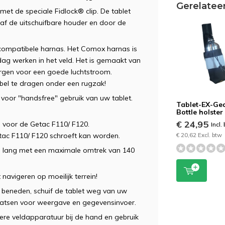
Gerelatee
et de speciale Fidlock® clip. De tablet
f de uitschuifbare houder en door de
-compatibele harnas. Het Comox harnas is
ag werken in het veld. Het is gemaakt van
orgen voor een goede luchtstroom.
el te dragen onder een rugzak!
voor "handsfree" gebruik van uw tablet.
Tablet-EX-Ge
Bottle holster
€ 24,95
 voor de Getac F110/ F120.
Incl.
€ 20,62 Excl. btw
tac F110/ F120 schroeft kan worden.
cm lang met een maximale omtrek van 140
 navigeren op moeilijk terrein!
beneden, schuif de tablet weg van uw
laatsen voor weergave en gegevensinvoer.
re veldapparatuur bij de hand en gebruik