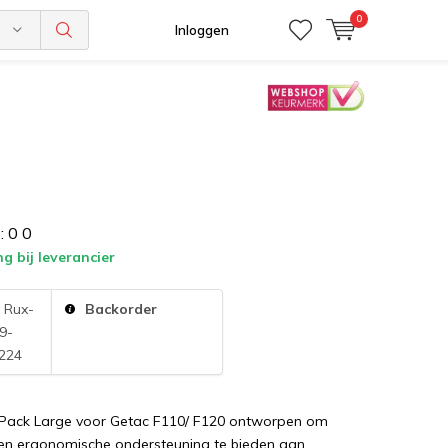
0
n
Inloggen
:
0
0
ng bij leverancier
:
Rux-
Backorder
9-
224
 Pack Large voor Getac F110/ F120 ontworpen om
en ergonomische ondersteuning te bieden aan