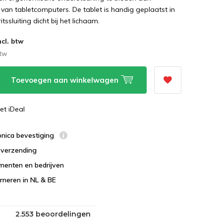
 van tabletcomputers. De tablet is handig geplaatst in
tssluiting dicht bij het lichaam.
ncl. btw
btw
Toevoegen aan winkelwagen
et iDeal
ronica bevestiging
s verzending
menten en bedrijven
urneren in NL & BE
2.553 beoordelingen