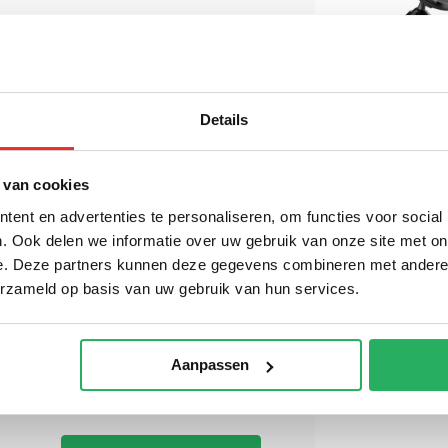
Rokform Dual
 bestelling geplaatst en betaald is voor
Magnet Swive
Details
Mount - Mag
.
Compatible
€ 49,95
Incl.
€ 41,28 Excl. btw
 van cookies
ent en advertenties te personaliseren, om functies voor social
. Ook delen we informatie over uw gebruik van onze site met on
e. Deze partners kunnen deze gegevens combineren met andere i
erzameld op basis van uw gebruik van hun services.
wordt 'm!
orm Samsung Galaxy S25
 Crystal Case
Aanpassen
(0)