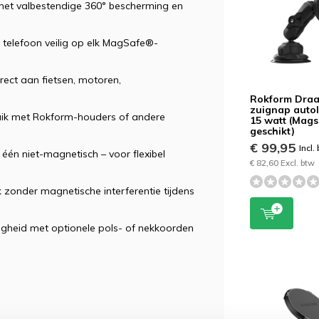
 met valbestendige 360° bescherming en
e telefoon veilig op elk MagSafe®-
ect aan fietsen, motoren,
Rokform Draa
zuignap auto
uik met Rokform-houders of andere
15 watt (Mags
geschikt)
€ 99,95
Incl.
één niet-magnetisch – voor flexibel
€ 82,60 Excl. btw
 zonder magnetische interferentie tijdens
igheid met optionele pols- of nekkoorden