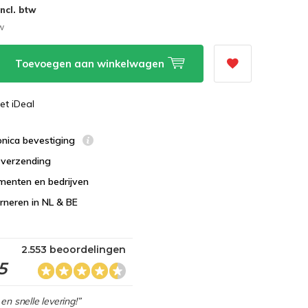
Incl. btw
tw
Toevoegen aan winkelwagen
et iDeal
ronica bevestiging
s verzending
menten en bedrijven
urneren in NL & BE
2.553 beoordelingen
5
en snelle levering!”