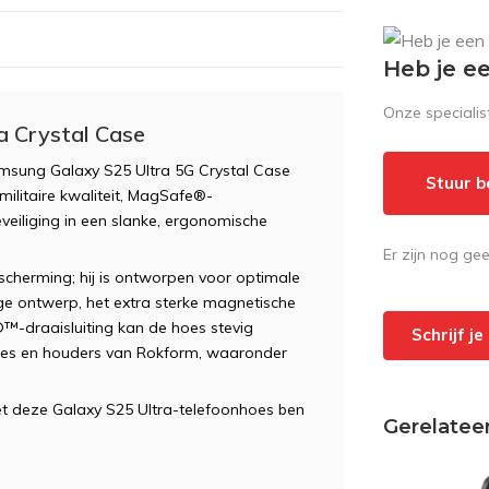
Heb je e
Onze speciali
 Crystal Case
msung Galaxy S25 Ultra 5G Crystal Case
Stuur b
ilitaire kwaliteit, MagSafe®-
eiliging in een slanke, ergonomische
Er zijn nog ge
cherming; hij is ontworpen voor optimale
ge ontwerp, het extra sterke magnetische
-draaisluiting kan de hoes stevig
Schrijf j
res en houders van Rokform, waaronder
met deze Galaxy S25 Ultra-telefoonhoes ben
Gerelatee