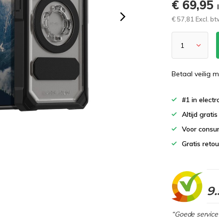
€ 69,95
€ 57,81 Excl. b
Betaal veilig m
#1 in elect
Altijd grati
Voor consu
Gratis reto
9.
“Goede service 