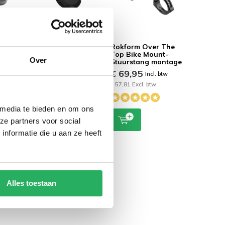
Rokform Magnetic
Rokform Over The
l
Wireless Charging
Top Bike Mount-
Over
Safe®
Stand 15w
Stuurstang montage
€ 49,95
€ 69,95
Incl. btw
Incl. btw
 btw
€ 41,28 Excl. btw
€ 57,81 Excl. btw
 media te bieden en om ons
ze partners voor social
nformatie die u aan ze heeft
Alles toestaan