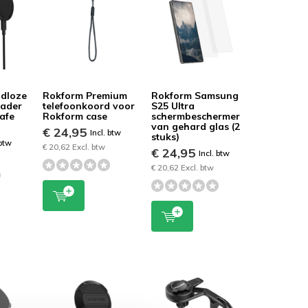
dloze
Rokform Premium
Rokform Samsung
lader
telefoonkoord voor
S25 Ultra
afe
Rokform case
schermbeschermer
van gehard glas (2
€ 24,95
Incl. btw
stuks)
 btw
€ 20,62 Excl. btw
€ 24,95
Incl. btw
€ 20,62 Excl. btw