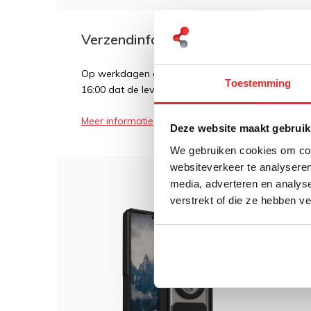
Verzendinformatie
Op werkdagen geldt over het algemeen dat als een
Toestemming
16:00 dat de levering de volgende dag plaatsvindt
Meer informatie
Deze website maakt gebruik
We gebruiken cookies om cont
websiteverkeer te analyseren
media, adverteren en analys
verstrekt of die ze hebben v
Dit 
Rokf
Ultra