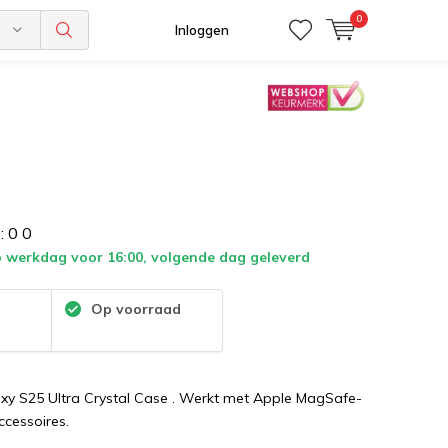
0
n
Inloggen
:
0
0
 werkdag voor 16:00, volgende dag geleverd
:
Op voorraad
y S25 Ultra Crystal Case . Werkt met Apple MagSafe-
ccessoires.