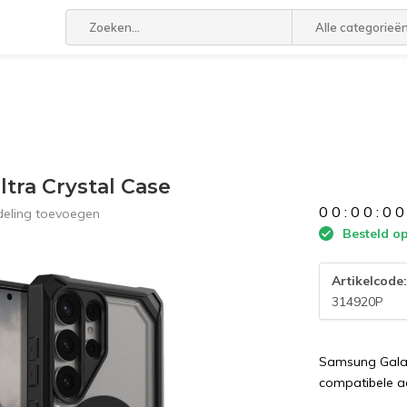
Alle categorieë
tra Crystal Case
0
0
:
0
0
:
0
0
deling toevoegen
Besteld op
Artikelcode
314920P
Samsung Galax
compatibele a