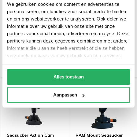
We gebruiken cookies om content en advertenties te
personaliseren, om functies voor social media te bieden
en om ons websiteverkeer te analyseren. Ook delen we
informatie over uw gebruik van onze site met onze
Seasucker 4.5" zuignap
Seasucker Camera Mount
partners voor social media, adverteren en analyse. Deze
met vacuumpompje
op 4.5" zuignap met
vacuumpompje
partners kunnen deze gegevens combineren met andere
informatie die u aan ze heeft verstrekt of die ze hebben
€ 59,95
€ 99,95
Incl. btw
Incl. btw
verzameld op basis van uw gebruik van hun services.
€ 49,55 Excl. btw
€ 82,60 Excl. btw
Alles toestaan
Aanpassen
Seasucker Action Cam
RAM Mount Seasucker