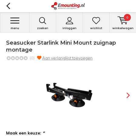
0
menu
zoeken
inloggen
wishlist
winkelwagen
Seasucker Starlink Mini Mount zuignap
montage
(0)
Aan verlanglijst toevoegen
Maak een keuze:
*