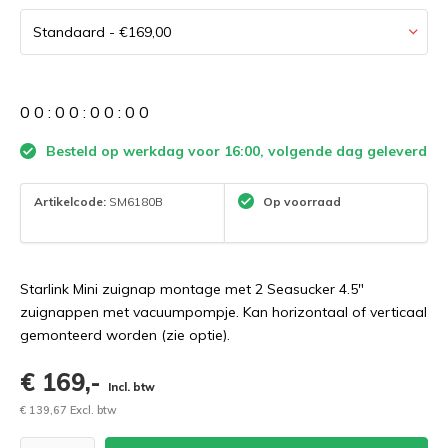
0
0
:
0
0
:
0
0
:
0
0
Besteld op werkdag voor 16:00, volgende dag geleverd
Artikelcode:
SM6180B
Op voorraad
Starlink Mini zuignap montage met 2 Seasucker 4.5"
zuignappen met vacuumpompje. Kan horizontaal of verticaal
gemonteerd worden (zie optie).
€ 169,-
Incl. btw
€ 139,67 Excl. btw