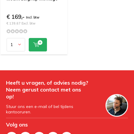
€ 169,-
Incl. btw
€ 139,67 Excl. btw
Heeft u vragen, of advies nodig?
Neem gerust contact met ons
op!
Stuur ons een e-mail of bel tijdens
kantooruren.
Volg ons