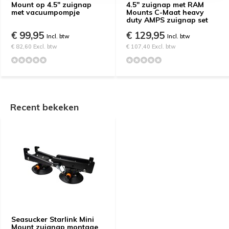
Mount op 4.5" zuignap
4.5" zuignap met RAM
met vacuumpompje
Mounts C-Maat heavy
duty AMPS zuignap set
€ 99,95
€ 129,95
Incl. btw
Incl. btw
€ 82,60 Excl. btw
€ 107,40 Excl. btw
Recent bekeken
Seasucker Starlink Mini
Mount zuignap montage