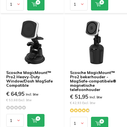
Scosche MagicMount™
Scosche MagicMount™
Pro2 Heavy-Duty
Pro2 bekerhouder -
Window/Dash MagSafe
MagSafe-compatibele®
Compatible
magnetische
telefoonhouder
€ 64,95
Incl. btw
€ 51,95
Incl. btw
€ 53,68 Excl. btw
€ 42,93 Excl. btw