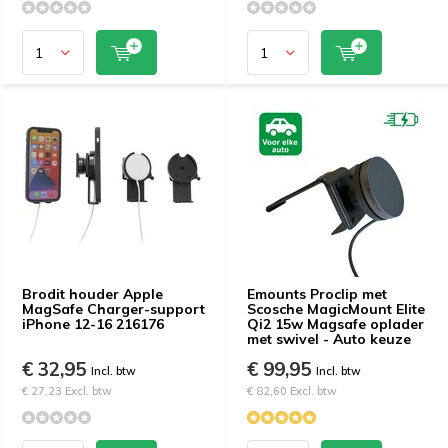
Brodit houder Apple
Emounts Proclip met
MagSafe Charger-support
Scosche MagicMount Elite
iPhone 12-16 216176
Qi2 15w Magsafe oplader
met swivel - Auto keuze
€ 32,95
€ 99,95
Incl. btw
Incl. btw
€ 27,23 Excl. btw
€ 82,60 Excl. btw