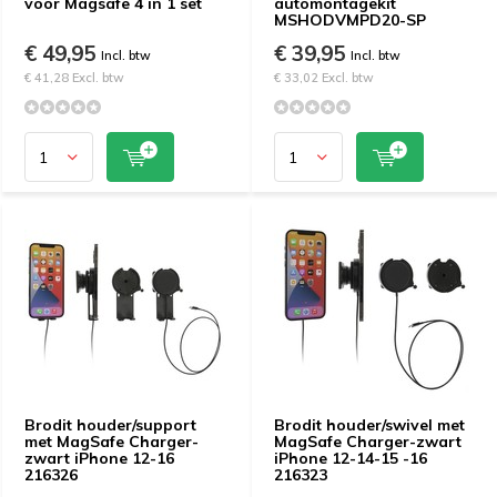
voor Magsafe 4 in 1 set
automontagekit
MSHODVMPD20-SP
€ 49,95
€ 39,95
Incl. btw
Incl. btw
€ 41,28 Excl. btw
€ 33,02 Excl. btw
Brodit houder/support
Brodit houder/swivel met
met MagSafe Charger-
MagSafe Charger-zwart
zwart iPhone 12-16
iPhone 12-14-15 -16
216326
216323