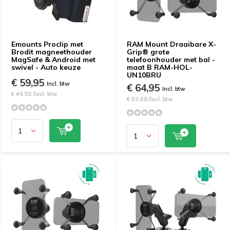
Emounts Proclip met
RAM Mount Draaibare X-
Brodit magneethouder
Grip® grote
MagSafe & Android met
telefoonhouder met bal -
swivel - Auto keuze
maat B RAM-HOL-
UN10BRU
€ 59,95
Incl. btw
€ 64,95
Incl. btw
€ 49,55 Excl. btw
€ 53,68 Excl. btw