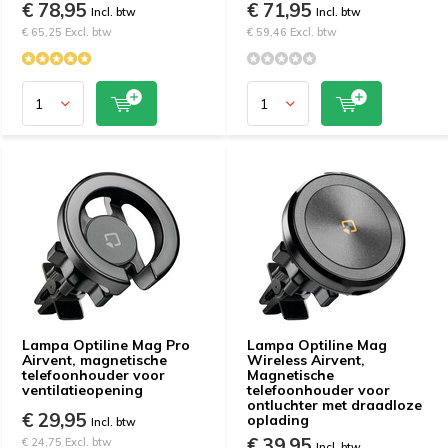
€ 78,95
€ 71,95
Incl. btw
Incl. btw
€ 65,25 Excl. btw
€ 59,46 Excl. btw
Lampa Optiline Mag Pro
Lampa Optiline Mag
Airvent, magnetische
Wireless Airvent,
telefoonhouder voor
Magnetische
ventilatieopening
telefoonhouder voor
ontluchter met draadloze
€ 29,95
oplading
Incl. btw
€ 39,95
€ 24,75 Excl. btw
Incl. btw