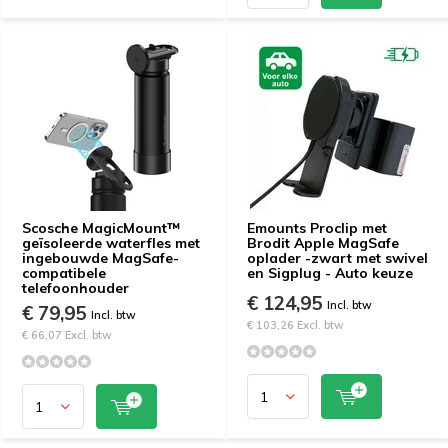
Scosche MagicMount™
Emounts Proclip met
geïsoleerde waterfles met
Brodit Apple MagSafe
ingebouwde MagSafe-
oplader -zwart met swivel
compatibele
en Sigplug - Auto keuze
telefoonhouder
€ 124,95
Incl. btw
€ 79,95
Incl. btw
€ 103,26 Excl. btw
€ 66,07 Excl. btw