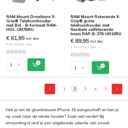
RAM Mount Draaibare X-
RAM Mount Roterende X-
Grip® Telefoonhouder
Grip® grote
met Bal - B-formaat RAM-
telefoonhouder met
HOL-UN7BRU
flexibele zelfklevende
basis RAP-B-378-UN10RU
€ 61,95
Incl. btw
€ 89,95
Incl. btw
€ 51,20 Excl. btw
€ 74,34 Excl. btw
1
2
3
4
5
Heb je net de gloednieuwe iPhone 16 aangeschaft en ben je
op zoek naar de ideale houder? Zoek niet verder! Bij
emounting.nl vind je een uitgebreide selectie van zowel