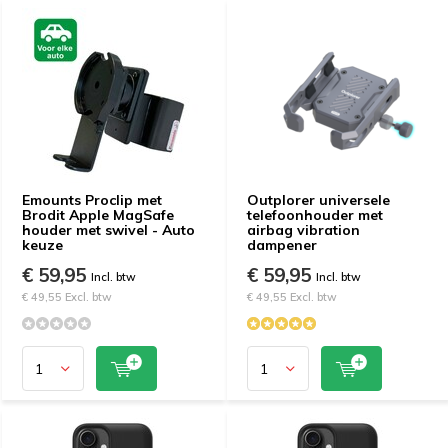
Emounts Proclip met
Outplorer universele
Brodit Apple MagSafe
telefoonhouder met
houder met swivel - Auto
airbag vibration
keuze
dampener
€ 59,95
€ 59,95
Incl. btw
Incl. btw
€ 49,55 Excl. btw
€ 49,55 Excl. btw