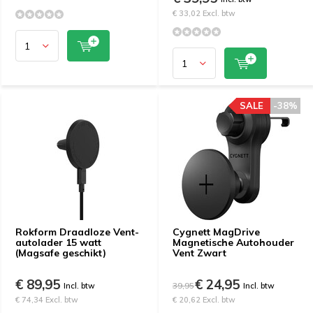
€ 33,02 Excl. btw
SALE
-38%
Rokform Draadloze Vent-
Cygnett MagDrive
autolader 15 watt
Magnetische Autohouder
(Magsafe geschikt)
Vent Zwart
€ 89,95
€ 24,95
39,95
Incl. btw
Incl. btw
€ 74,34 Excl. btw
€ 20,62 Excl. btw