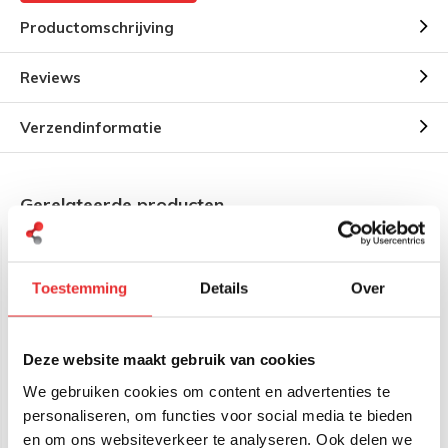
Productomschrijving
Reviews
Verzendinformatie
Gerelateerde producten
Toestemming
Details
Over
Deze website maakt gebruik van cookies
We gebruiken cookies om content en advertenties te
RAM Mount Pin-Lock ™
RAM Mount Pin-Lock™
personaliseren, om functies voor social media te bieden
Beveiligde moer voor D-
Beveiligde draaiknop
klemhouders
voor D-klemarmen
en om ons websiteverkeer te analyseren. Ook delen we