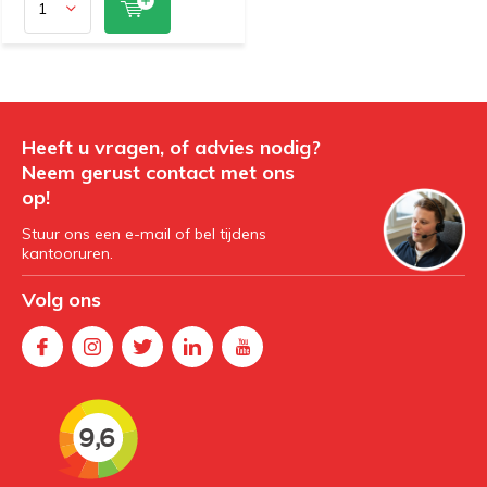
Heeft u vragen, of advies nodig?
Neem gerust contact met ons
op!
Stuur ons een e-mail of bel tijdens
kantooruren.
Volg ons