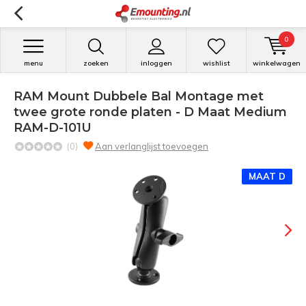
0
menu
zoeken
inloggen
wishlist
winkelwagen
RAM Mount Dubbele Bal Montage met
twee grote ronde platen - D Maat Medium
RAM-D-101U
(0)
Aan verlanglijst toevoegen
MAAT D