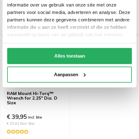
informatie over uw gebruik van onze site met onze
€ 14,95
€ 24,95
Incl. btw
Incl. btw
partners voor social media, adverteren en analyse. Deze
€ 12,36 Excl. btw
€ 20,62 Excl. btw
partners kunnen deze gegevens combineren met andere
informatie die u aan ze heeft verstrekt of die ze hebben
verzameld op basis van uw gebruik van hun services.
Alles toestaan
Aanpassen
RAM Mount Hi-Torq™
Wrench for 2.25" Dia. D
Size
€ 39,95
Incl. btw
€ 33,02 Excl. btw