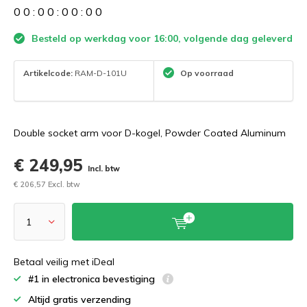
0
0
:
0
0
:
0
0
:
0
0
Besteld op werkdag voor 16:00, volgende dag geleverd
Artikelcode:
RAM-D-101U
Op voorraad
Double socket arm voor D-kogel, Powder Coated Aluminum
€ 249,95
Incl. btw
€ 206,57 Excl. btw
Betaal veilig met iDeal
#1 in electronica bevestiging
Altijd gratis verzending