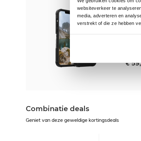
We gebruiken cookies om cont
Dit 
websiteverkeer te analyseren
media, adverteren en analys
Rokfo
verstrekt of die ze hebben v
Case,
69,95
€ 59
Combinatie deals
Geniet van deze geweldige kortingsdeals