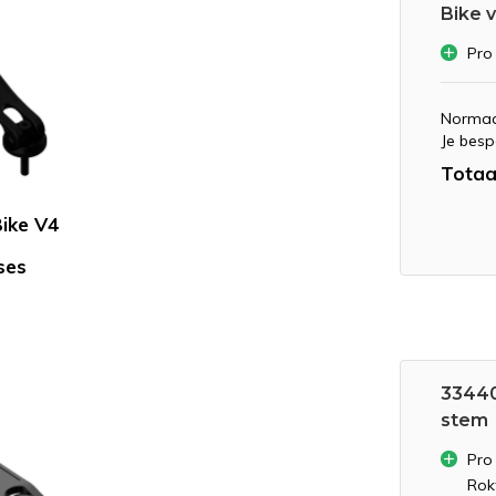
Bike 
Pro
Normaa
Je besp
Totaa
Bike V4
ses
33440
stem
Pro
Rok