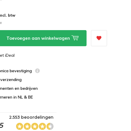
Incl. btw
tw
Toevoegen aan winkelwagen
et iDeal
ronica bevestiging
s verzending
menten en bedrijven
urneren in NL & BE
2.553 beoordelingen
5