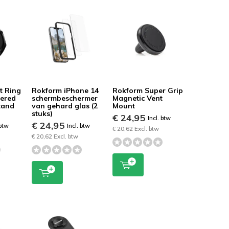
t Ring
Rokform iPhone 14
Rokform Super Grip
ered
schermbeschermer
Magnetic Vent
tand
van gehard glas (2
Mount
stuks)
€ 24,95
Incl. btw
€ 24,95
 btw
Incl. btw
€ 20,62 Excl. btw
€ 20,62 Excl. btw