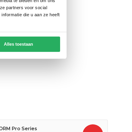
 media te bieden en om ons
ze partners voor social
nformatie die u aan ze heeft
Alles toestaan
RM Pro Series