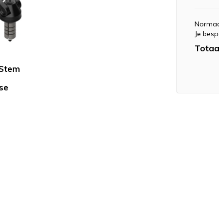
Normaa
Je besp
Totaa
 Stem
se