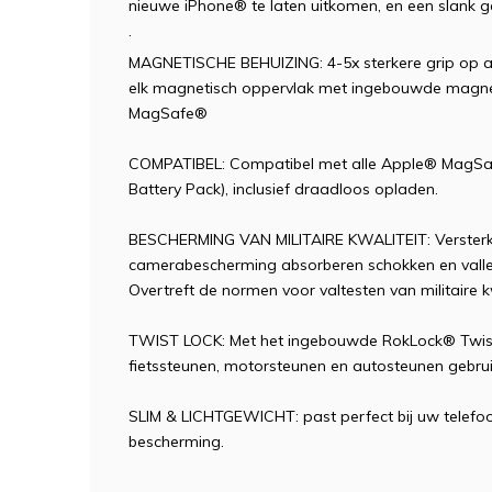
nieuwe iPhone® te laten uitkomen, en een slank gev
.
MAGNETISCHE BEHUIZING: 4-5x sterkere grip op a
elk magnetisch oppervlak met ingebouwde magnete
MagSafe®
COMPATIBEL: Compatibel met alle Apple® MagSaf
Battery Pack), inclusief draadloos opladen.
BESCHERMING VAN MILITAIRE KWALITEIT: Versterk
camerabescherming absorberen schokken en vallen
Overtreft de normen voor valtesten van militaire k
TWIST LOCK: Met het ingebouwde RokLock® Twist-
fietssteunen, motorsteunen en autosteunen gebrui
SLIM & LICHTGEWICHT: past perfect bij uw telefoo
bescherming.