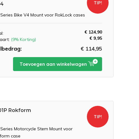
TIP!
v4
 Series Bike V4 Mount voor RokLock cases
€ 124,90
l:
€ 9,95
aart:
(9% Korting)
lbedrag:
€ 114,95
Toevoegen aan winkelwagen
1P Rokform
TIP!
 Series Motorcycle Stem Mount voor
form case