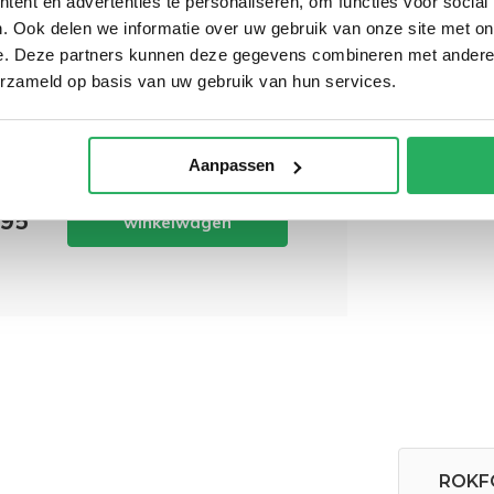
ent en advertenties te personaliseren, om functies voor social
wordt 'm!
. Ook delen we informatie over uw gebruik van onze site met on
e. Deze partners kunnen deze gegevens combineren met andere i
rm iPhone 14 Plus Crystal
erzameld op basis van uw gebruik van hun services.
 , MagSafe®-compatibel
(0)
Aanpassen
Toevoegen aan
,95
winkelwagen
ROKFO