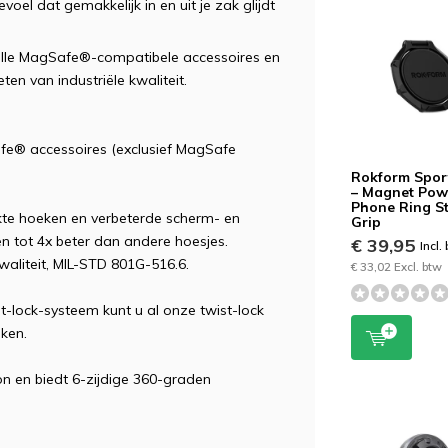
oel dat gemakkelijk in en uit je zak glijdt
lle MagSafe®-compatibele accessoires en
n van industriële kwaliteit.
e® accessoires (exclusief MagSafe
Rokform Spor
– Magnet Pow
Phone Ring S
te hoeken en verbeterde scherm- en
Grip
 tot 4x beter dan andere hoesjes.
€ 39,95
Incl.
waliteit, MIL-STD 801G-516.6.
€ 33,02 Excl. btw
lock-systeem kunt u al onze twist-lock
ken.
n en biedt 6-zijdige 360-graden