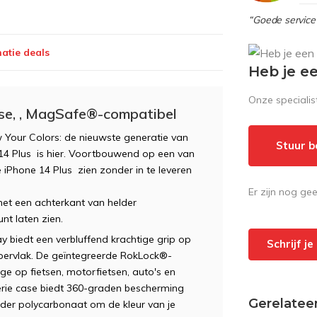
“Goede service 
atie deals
Heb je e
Onze speciali
se, , MagSafe®-compatibel
our Colors: de nieuwste generatie van
Stuur b
14 Plus is hier. Voortbouwend op een van
 iPhone 14 Plus zien zonder in te leveren
Er zijn nog ge
 met een achterkant van helder
nt laten zien.
biedt een verbluffend krachtige grip op
Schrijf j
pervlak. De geïntegreerde RokLock®-
ge op fietsen, motorfietsen, auto's en
erie case biedt 360-graden bescherming
Gerelatee
helder polycarbonaat om de kleur van je