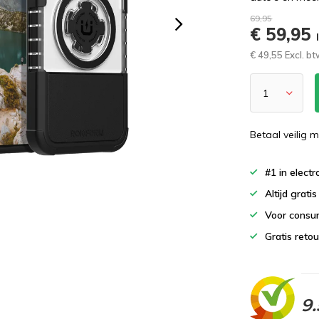
69,95
€ 59,95
€ 49,55 Excl. b
Betaal veilig m
#1 in elect
Altijd grati
Voor consu
Gratis reto
9.