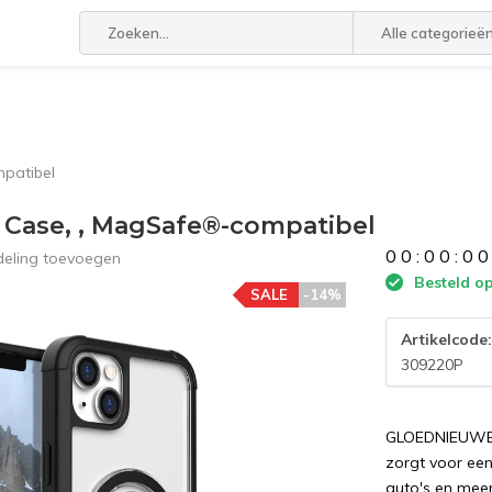
Alle categorieë
mpatibel
l Case, , MagSafe®-compatibel
0
0
:
0
0
:
0
0
deling toevoegen
Besteld op
SALE
-14%
Artikelcode
309220P
GLOEDNIEUWE i
zorgt voor een
auto's en meer