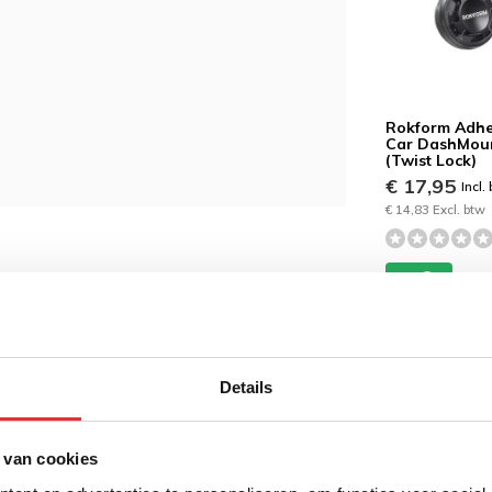
Rokform Adhe
Car DashMou
(Twist Lock)
€ 17,95
Incl.
€ 14,83 Excl. btw
 bestelling geplaatst en betaald is voor
.
Details
 van cookies