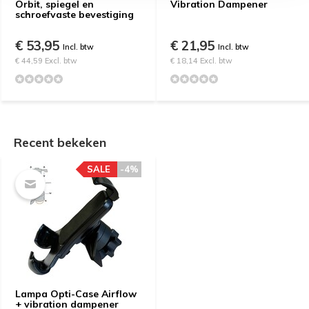
Orbit, spiegel en
Vibration Dampener
schroefvaste bevestiging
€ 53,95
€ 21,95
Incl. btw
Incl. btw
€ 44,59 Excl. btw
€ 18,14 Excl. btw
Recent bekeken
SALE
-4%
Lampa Opti-Case Airflow
+ vibration dampener