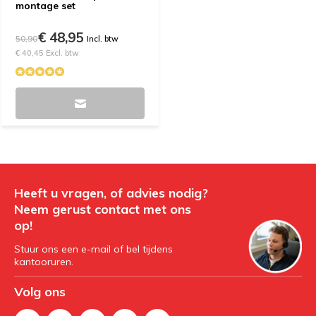
montage set
€ 48,95
50,90
Incl. btw
€ 40,45 Excl. btw
Heeft u vragen, of advies nodig?
Neem gerust contact met ons
op!
Stuur ons een e-mail of bel tijdens
kantooruren.
Volg ons