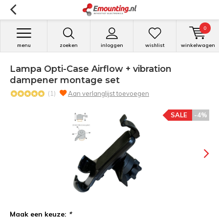
0
menu
zoeken
inloggen
wishlist
winkelwagen
Lampa Opti-Case Airflow + vibration
dampener montage set
(1)
Aan verlanglijst toevoegen
SALE
-4%
Maak een keuze:
*