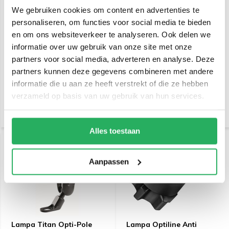
We gebruiken cookies om content en advertenties te
personaliseren, om functies voor social media te bieden
en om ons websiteverkeer te analyseren. Ook delen we
informatie over uw gebruik van onze site met onze
Lampa Titan Opti-Pole,
Lampa Titan Opti Bar
spiegel en schroefvaste
Orbit, spiegel en
partners voor social media, adverteren en analyse. Deze
bevestiging
crossbarbevestiging 9-18
partners kunnen deze gegevens combineren met andere
mm diameter.
informatie die u aan ze heeft verstrekt of die ze hebben
€ 31,95
€ 58,95
Incl. btw
Incl. btw
verzameld op basis van uw gebruik van hun services.
€ 26,41 Excl. btw
€ 48,72 Excl. btw
Alles toestaan
Aanpassen
Lampa Titan Opti-Pole
Lampa Optiline Anti